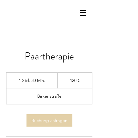
Paartherapie
120
Euro
1 Std. 30 Min.
1
120 €
S
t
Birkenstraße
d
3
0
M
Buchung anfragen
i
n
.