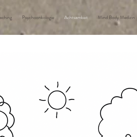
aching
Psychoonkologie
Achtsamkeit
Mind Body Medizin