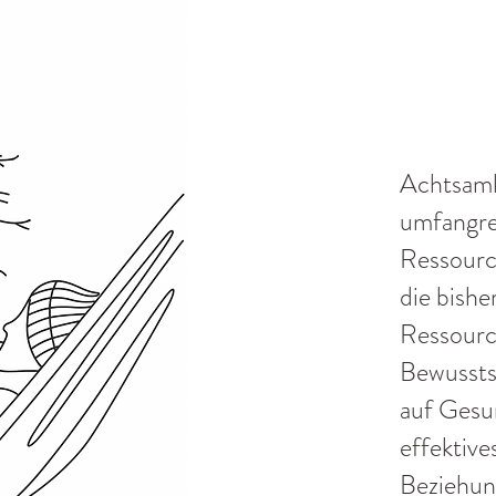
Achtsamk
umfangre
Ressourc
die bishe
Ressourc
Bewussts
auf Gesu
effektiv
Beziehun