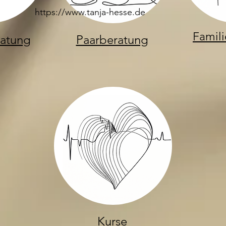
https://www.tanja-hesse.de
Famili
atung
Paarberatung
Kurse