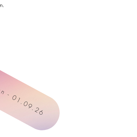
n.
en - 01.09.26