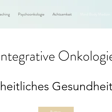
aching
Psychoonkologie
Achtsamkeit
Mind Body Medizin
Integrative Onkologi
heitliches Gesundheit
Button