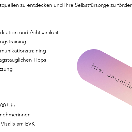
aftquellen zu entdecken und Ihre Selbstfürsorge zu förder
itation und Achtsamkeit
gstraining
munikationstraining
agstauglichen Tipps
Hier anmeld
ützung
:00 Uhr
lnehmerinnen
Visalis am EVK