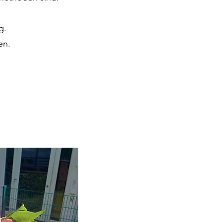
g.
en.