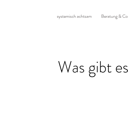
systemisch achtsam
Beratung & Co
Was gibt e